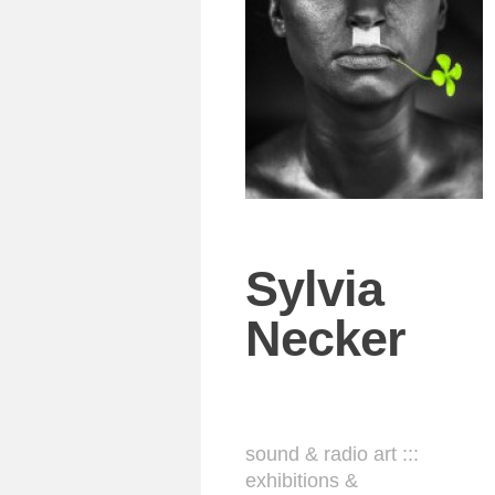
Sylvia
Necker
sound & radio art :::
exhibitions &