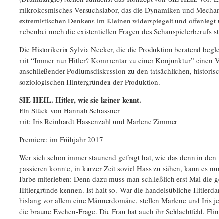
mikrokosmisches Versuchslabor, das die Dynamiken und Mecha
extremistischen Denkens im Kleinen widerspiegelt und offenlegt
nebenbei noch die existentiellen Fragen des Schauspielerberufs ste
Die Historikerin Sylvia Necker, die die Produktion beratend beglei
mit “Immer nur Hitler? ‎Kommentar zu einer Konjunktur” einen V
anschließender Podiumsdiskussion zu den tatsächlichen, historis
soziologischen Hintergründen der Produktion.
SIE HEIL. Hitler, wie sie keiner kennt.
Ein Stück von Hannah Schassner
mit: Iris Reinhardt Hassenzahl und Marlene Zimmer
Premiere: im Frühjahr 2017
Wer sich schon immer staunend gefragt hat, wie das denn in den
passieren konnte, in kurzer Zeit soviel Hass zu sähen, kann es nu
Farbe miterleben: Denn dazu muss man schließlich erst Mal die 
Hitlergründe kennen. Ist halt so. War die handelsübliche Hitlerda
bislang vor allem eine Männerdomäne, stellen Marlene und Iris j
die braune Evchen-Frage. Die Frau hat auch ihr Schlachtfeld. Fli