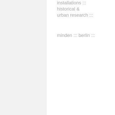
installations :::
historical &
urban research :::
minden ::: berlin :::