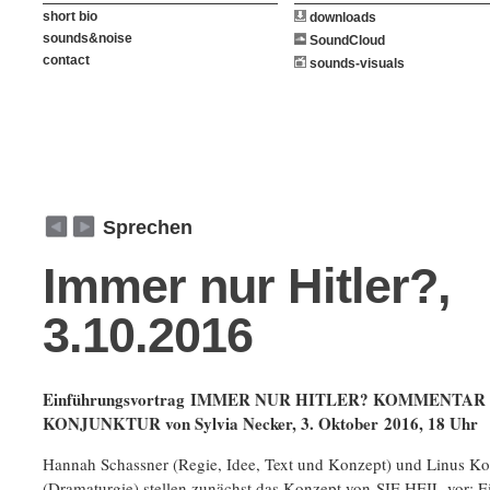
short bio
downloads
sounds&noise
SoundCloud
contact
sounds-visuals
weiter
zurück
Sprechen
Immer nur Hitler?,
3.10.2016
Einführungsvortrag
IMMER NUR HITLER? KOMMENTA
KONJUNKTUR von Sylvia Necker, 3. Oktober 2016, 18 Uhr
Hannah Schassner (Regie, Idee, Text und Konzept) und Linus K
(Dramaturgie) stellen zunächst das Konzept von SIE HEIL vor: E