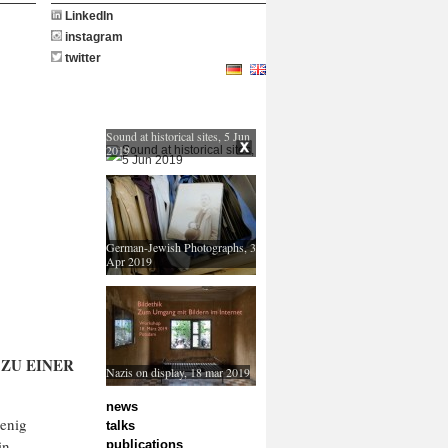
LinkedIn
instagram
twitter
Sound at historical sites, 5 Jun
2019
German-Jewish Photographs, 3
Apr 2019
R
Z
U EINER
Nazis on display, 18 mar 2019
news
oenig
talks
in
publications