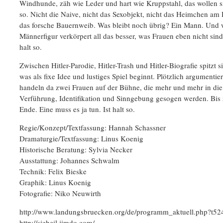
Windhunde, zäh wie Leder und hart wie Kruppstahl, das wollen sie
so. Nicht die Naive, nicht das Sexobjekt, nicht das Heimchen am 
das forsche Bauernweib. Was bleibt noch übrig? Ein Mann. Und 
Männerfigur verkörpert all das besser, was Frauen eben nicht sind?
halt so.
Zwischen Hitler-Parodie, Hitler-Trash und Hitler-Biografie spitzt s
was als fixe Idee und lustiges Spiel beginnt. Plötzlich argumentie
handeln da zwei Frauen auf der Bühne, die mehr und mehr in die
Verführung, Identifikation und Sinngebung gesogen werden. Bis 
Ende. Eine muss es ja tun. Ist halt so.
Regie/Konzept/Textfassung: Hannah Schassner
Dramaturgie/Textfassung: Linus Koenig
Historische Beratung: Sylvia Necker
Ausstattung: Johannes Schwalm
Technik: Felix Bieske
Graphik: Linus Koenig
Fotografie: Niko Neuwirth
http://www.landungsbruecken.org/de/programm_aktuell.php?t52
http://sieheil.jimdo.com/