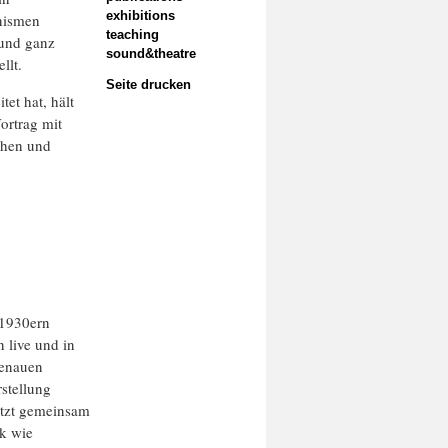
exhibitions
nismen
teaching
 und ganz
sound&theatre
llt.
Seite drucken
tet hat, hält
ortrag mit
chen und
 1930ern
n live und in
genauen
rstellung
etzt gemeinsam
nk wie