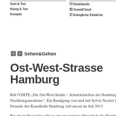
Sein & Tun
Downloads
Klang & Ton
SoundCloud
Kontakt
Klangliche Einblicke
weiter
zurück
Sehen&Gehen
Ost-West-Strasse
Hamburg
BAUVISITE „Die Ost-West-Straße – Schatzkästchen der Hambur
Nachkriegsmoderne“. Ein Rundgang von und mit Sylvia Necker f
Freunde der Kunsthalle Hamburg Advanced im Juli 2013
Bei dieser Bauvisite geht es um ein weiteres Herzstück der Hamb