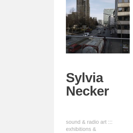
Sylvia
Necker
sound & radio art :::
exhibitions &