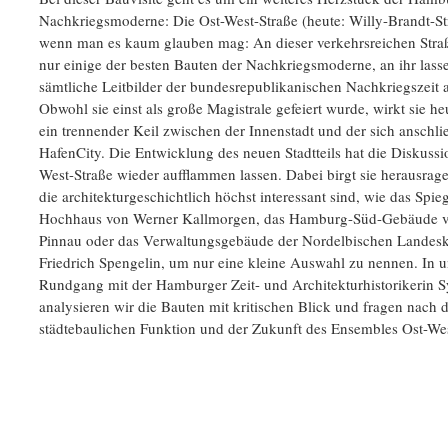
Nachkriegsmoderne: Die Ost-West-Straße (heute: Willy-Brandt-S
wenn man es kaum glauben mag: An dieser verkehrsreichen Straß
nur einige der besten Bauten der Nachkriegsmoderne, an ihr lass
sämtliche Leitbilder der bundesrepublikanischen Nachkriegszeit 
Obwohl sie einst als große Magistrale gefeiert wurde, wirkt sie he
ein trennender Keil zwischen der Innenstadt und der sich anschl
HafenCity. Die Entwicklung des neuen Stadtteils hat die Diskussi
West-Straße wieder aufflammen lassen. Dabei birgt sie herausrage
die architekturgeschichtlich höchst interessant sind, wie das Spi
Hochhaus von Werner Kallmorgen, das Hamburg-Süd-Gebäude v
Pinnau oder das Verwaltungsgebäude der Nordelbischen Landesk
Friedrich Spengelin, um nur eine kleine Auswahl zu nennen. In 
Rundgang mit der Hamburger Zeit- und Architekturhistorikerin S
analysieren wir die Bauten mit kritischen Blick und fragen nach 
städtebaulichen Funktion und der Zukunft des Ensembles Ost-Wes