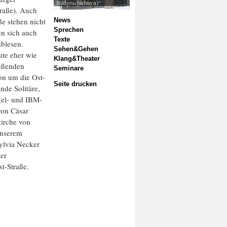
„Bildgeschichte(n)“
traße). Auch
e stehen nicht
News
Sprechen
en sich auch
Texte
ablesen.
Sehen&Gehen
ute eher wie
Klang&Theater
ießenden
Seminare
on um die Ost-
Seite drucken
nde Solitäre,
egel- und IBM-
on Cäsar
irche von
unserem
ylvia Necker
der
t-Straße.