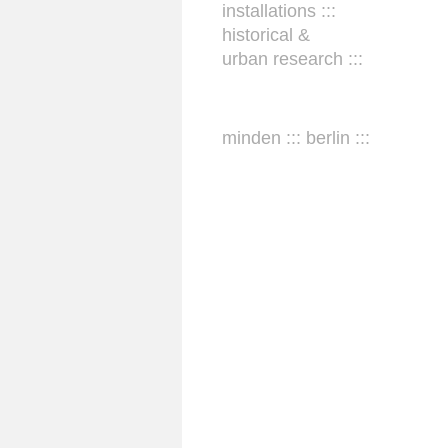
installations :::
historical &
urban research :::
minden ::: berlin :::