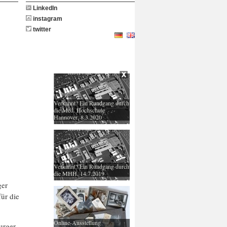
LinkedIn
instagram
twitter
Verkannt? Ein Rundgang durch
die Med. Hochschule
Hannover, 8.3.2020
Verkannt? Ein Rundgang durch
die MHH, 14.7.2019
ger
ür die
Online-Ausstellung
urger