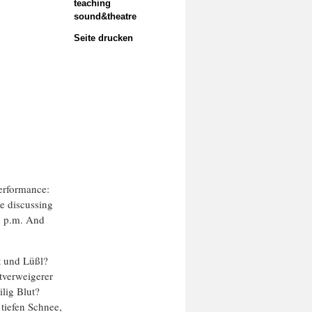
teaching
sound&theatre
Seite drucken
performance:
e discussing
 8 p.m. And
t und Lüßl?
tverweigerer
ilig Blut?
tiefen Schnee,