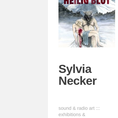
Sylvia
Necker
sound & radio art :::
exhibitions &