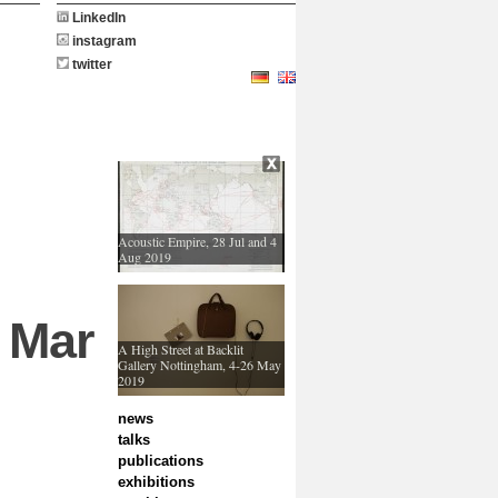
LinkedIn
instagram
twitter
Acoustic Empire, 28 Jul and 4
Aug 2019
 Mar
A High Street at Backlit
Gallery Nottingham, 4-26 May
2019
news
talks
publications
exhibitions