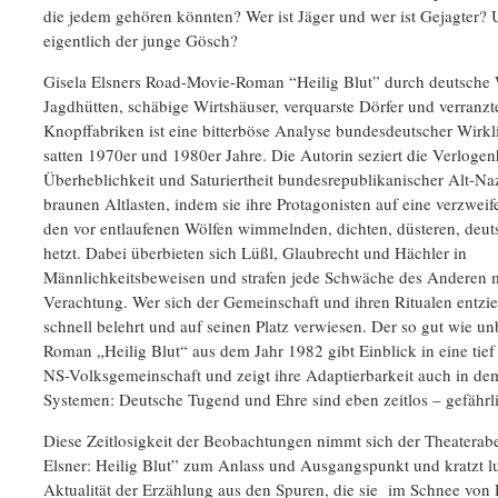
die jedem gehören könnten? Wer ist Jäger und wer ist Gejagter? 
eigentlich der junge Gösch?
Gisela Elsners Road-Movie-Roman “Heilig Blut” durch deutsche W
Jagdhütten, schäbige Wirtshäuser, verquarste Dörfer und verranzt
Knopffabriken ist eine bitterböse Analyse bundesdeutscher Wirkl
satten 1970er und 1980er Jahre. Die Autorin seziert die Verlogenh
Überheblichkeit und Saturiertheit bundesrepublikanischer Alt-Naz
braunen Altlasten, indem sie ihre Protagonisten auf eine verzweif
den vor entlaufenen Wölfen wimmelnden, dichten, düsteren, deu
hetzt. Dabei überbieten sich Lüßl, Glaubrecht und Hächler in
Männlichkeitsbeweisen und strafen jede Schwäche des Anderen 
Verachtung. Wer sich der Gemeinschaft und ihren Ritualen entzie
schnell belehrt und auf seinen Platz verwiesen. Der so gut wie u
Roman „Heilig Blut“ aus dem Jahr 1982 gibt Einblick in eine tief i
NS-Volksgemeinschaft und zeigt ihre Adaptierbarkeit auch in de
Systemen: Deutsche Tugend und Ehre sind eben zeitlos – gefährl
Diese Zeitlosigkeit der Beobachtungen nimmt sich der Theaterab
Elsner: Heilig Blut” zum Anlass und Ausgangspunkt und kratzt lu
Aktualität der Erzählung aus den Spuren, die sie im Schnee von