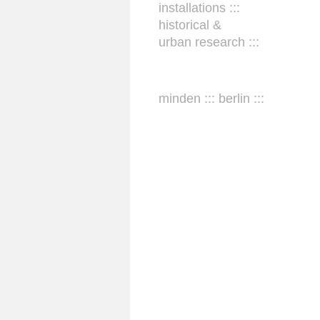
installations :::
historical &
urban research :::
minden ::: berlin :::