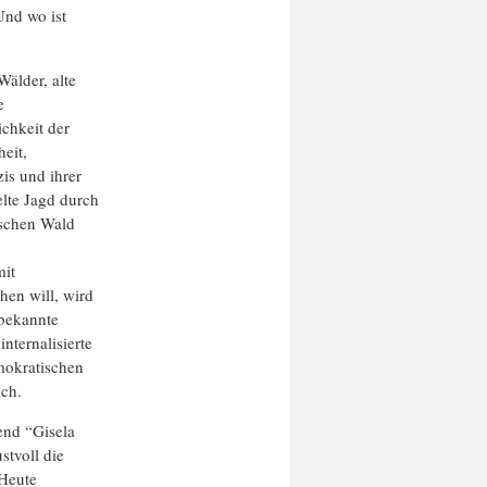
Und wo ist
älder, alte
e
ichkeit der
eit,
is und ihrer
elte Jagd durch
tschen Wald
mit
hen will, wird
nbekannte
nternalisierte
mokratischen
ich.
end “Gisela
stvoll die
 Heute