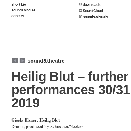
short bio
downloads
sounds&noise
SoundCloud
contact
sounds-visuals
weiter
zurück
sound&theatre
Heilig Blut – further
performances 30/31
2019
Gisela Elsner: Heilig Blut
Drama, produced by Schassner/Necker