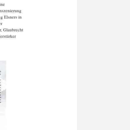
ine
Inszenierung
g Elsners in
er
r, Glaubrecht
erstärker