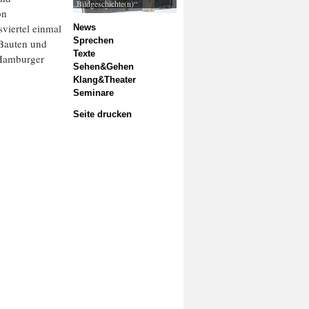
„Bildgeschichte(n)“
on
viertel einmal
News
Sprechen
 Bauten und
Texte
e Hamburger
Sehen&Gehen
Klang&Theater
Seminare
Seite drucken