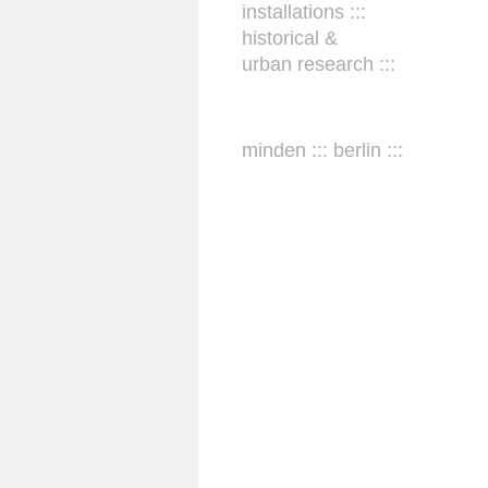
installations :::
historical &
urban research :::
minden ::: berlin :::