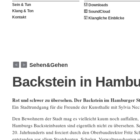
Sein & Tun
Downloads
Klang & Ton
SoundCloud
Kontakt
Klangliche Einblicke
weiter
zurück
Sehen&Gehen
Backstein in Hamb
Rot und schwer zu übersehen. Der Backstein im Hamburger St
Ein Stadtrundgang für die Freunde der Kunsthalle mit Sylvia Nec
Den Bewohnern der Stadt mag es vielleicht kaum noch auffallen,
Hamburgs Backsteinbauten sind eigentlich nicht zu übersehen. S
20. Jahrhunderts und forciert durch den Oberbaudirektor Fritz S
entstanden vor allem Staatsbauten, Schulen, Verwaltungsbauten 