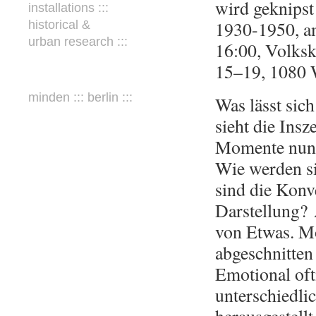
wird geknipst!
installations :::
1930-1950, a
historical &
urban research :::
16:00, Volk
15–19, 1080 
minden ::: berlin :::
Was lässt sic
sieht die Ins
Momente nun i
Wie werden s
sind die Konv
Darstellung?
von Etwas. M
abgeschnitten
Emotional oft
unterschiedli