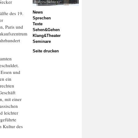
Necker
„Bildgeschichte(n)“
News
älfte des 19.
Sprechen
er
Texte
n, Paris und
Sehen&Gehen
inkaufszentrum
Klang&Theater
Jahrhundert
Seminare
Seite drucken
samten
eschuldet.
 Essen und
en ein
lrechten
Geschäft
, mit einer
assischen
d leichter
rgeführte
n Kultur des