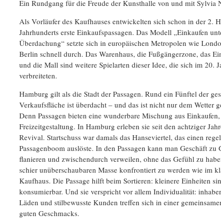
Ein Rundgang für die Freude der Kunsthalle von und mit Sylvia 
Als Vorläufer des Kaufhauses entwickelten sich schon in der 2. H
Jahrhunderts erste Einkaufspassagen. Das Modell „Einkaufen unt
Überdachung“ setzte sich in europäischen Metropolen wie Londo
Berlin schnell durch. Das Warenhaus, die Fußgängerzone, das E
und die Mall sind weitere Spielarten dieser Idee, die sich im 20. 
verbreiteten.
Hamburg gilt als die Stadt der Passagen. Rund ein Fünftel der ge
Verkaufsfläche ist überdacht – und das ist nicht nur dem Wetter g
Denn Passagen bieten eine wunderbare Mischung aus Einkaufen,
Freizeitgestaltung. In Hamburg erleben sie seit den achtziger Jahr
Revival. Startschuss war damals das Hanseviertel, das einen rege
Passagenboom auslöste. In den Passagen kann man Geschäft zu 
flanieren und zwischendurch verweilen, ohne das Gefühl zu haben
schier unüberschaubaren Masse konfrontiert zu werden wie im kl
Kaufhaus. Die Passage hilft beim Sortieren: kleinere Einheiten sin
konsumierbar. Und sie verspricht vor allem Individualität: inhabe
Läden und stilbewusste Kunden treffen sich in einer gemeinsame
guten Geschmacks.