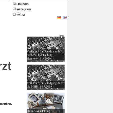
LinkedIn
instagram
twitter
Verkannt? Ein Rundgang durch
die Med. Hochschule
Hannover, 8.3.2020
rzt
Verkannt? Ein Rundgang durch
die MHH, 14.7.2019
menten.
Online-Ausstellung