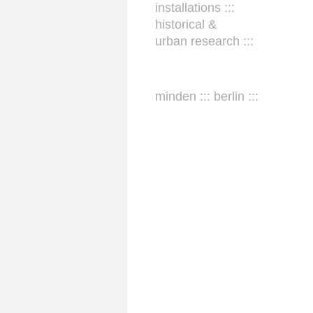
installations :::
historical &
urban research :::
minden ::: berlin :::