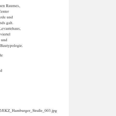
chen Raumes,
Center
urde und
ds galt.
 Levantehaus,
viertel
e und
 Bautypologie.
le
ed
1/12/EKZ_Hamburger_Straße_003.jpg