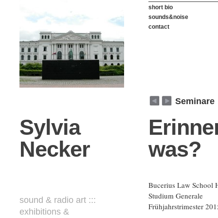
short bio
sounds&noise
contact
weiter
zurück
Seminare
Sylvia
Erinne
Necker
was?
Bucerius Law School
Studium Generale
sound & radio art :::
Frühjahrstrimester 201
exhibitions &