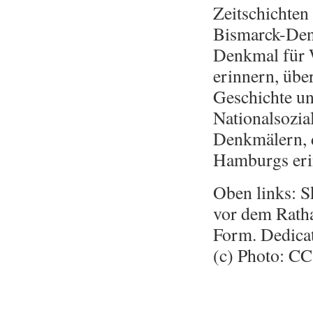
Zeitschichte
Bismarck-Den
Denkmal für W
erinnern, übe
Geschichte u
Nationalsozia
Denkmälern, d
Hamburgs erin
Oben links: S
vor dem Rath
Form. Dedicat
(c) Photo:
CC