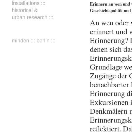
installations :::
Erinnern an wen und
Geschichtspolitik un
historical &
urban research :::
An wen oder 
erinnert und 
Erinnerung? D
minden ::: berlin :::
denen sich da
Erinnerungsk
Grundlage wer
Zugänge der 
benachbarter 
Erinnerung di
Exkursionen i
Denkmälern m
Erinnerungsku
reflektiert. D