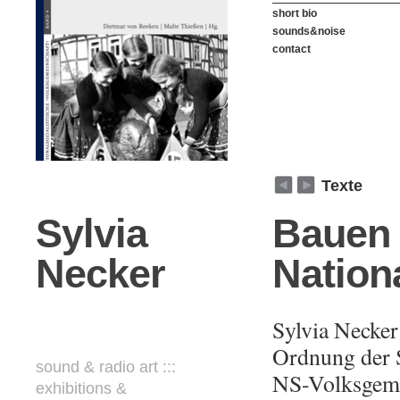
short bio
sounds&noise
contact
weiter
zurück
Texte
Sylvia
Bauen
Necker
Nation
Sylvia Necker
Ordnung der S
sound & radio art :::
NS-Volksgeme
exhibitions &