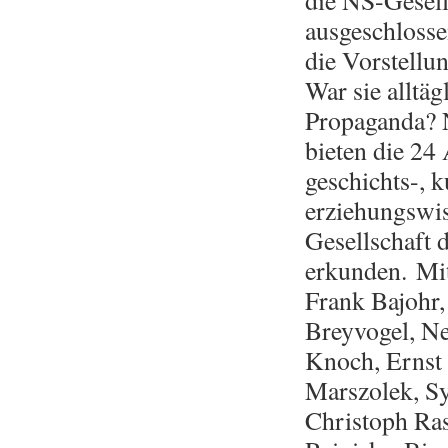
die NS-Gesell
ausgeschlosse
die Vorstellu
War sie alltäg
Propaganda? 
bieten die 24
geschichts-, k
erziehungswis
Gesellschaft 
erkunden. Mi
Frank Bajohr,
Breyvogel, Ne
Knoch, Ernst 
Marszolek, Sy
Christoph Ras