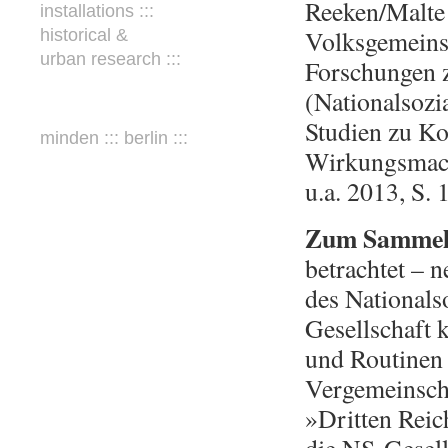
Reeken/Malte 
installations :::
Volksgemeinsc
historical &
urban research :::
Forschungen z
(
Nationalsozi
Studien zu Kon
minden ::: berlin :::
Wirkungsmac
u.a. 2013, S.
Zum Sammel
betrachtet – n
des Nationals
Gesellschaft 
und Routinen 
Vergemeinsch
»Dritten Reic