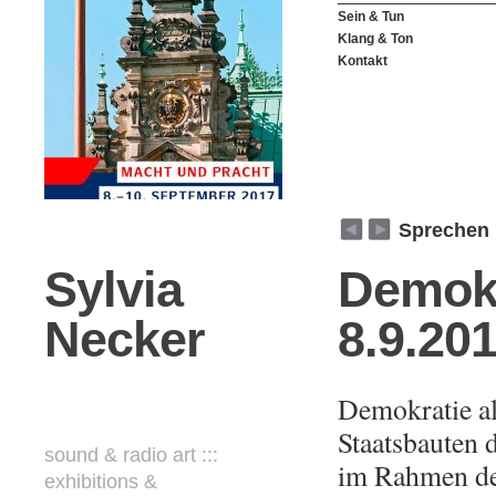
Sein & Tun
Klang & Ton
Kontakt
weiter
zurück
Sprechen
Sylvia
Demokr
Necker
8.9.20
Demokratie a
Staatsbauten 
sound & radio art :::
im Rahmen der
exhibitions &