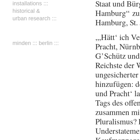
Staat und Bür
installations :::
Hamburg“ zum
historical &
urban research :::
Hamburg, St. 
,,,Hätt‘ ich 
minden ::: berlin :::
Pracht, Nürnb
G’Schütz und 
Reichste der 
ungesicherter
hinzufügen: 
und Pracht‘ l
Tags des offe
zusammen mit
Pluralismus?
Understateme