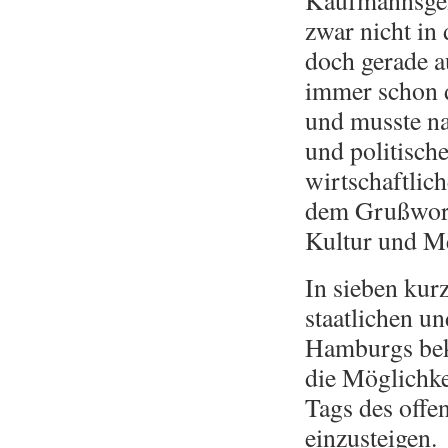
Kaufmannsgeis
zwar nicht in 
doch gerade a
immer schon d
und musste na
und politisch
wirtschaftlic
dem Grußwort 
Kultur und Me
In sieben kur
staatlichen u
Hamburgs bek
die Möglichke
Tags des off
einzusteigen.